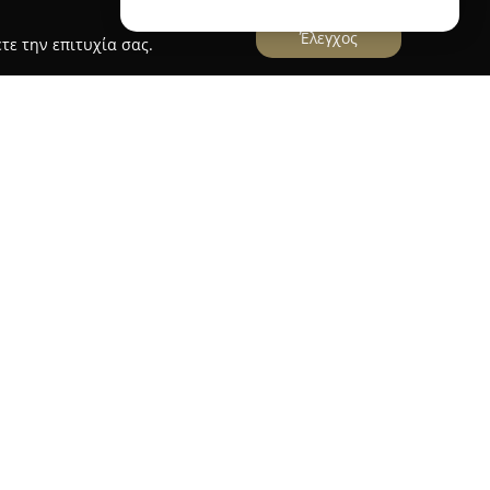
Έλεγχος
τε την επιτυχία σας.
κανάς, Δικηγορικό Γραφείο Χανίων
α Παπαδάκη - Σταύρος Ζαγκανάς
, το οποίο
λέγεται μεταξύ των αξιόπιστων γραφείων στον
 Δίνει ιδιαίτερη έμφαση στην προσφορά
έδου, διακρινόμενο για τον επαγγελματισμό, την
ίωση στην προάσπιση των συμφερόντων των
αι ο Σταύρος Ζαγκανάς, σε συνεργασία με την
υμένες λύσεις σε πολλαπλούς τομείς δικαίου,
ο οικογενειακό και το κληρονομικό δίκαιο, καθώς