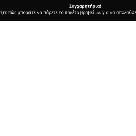
Συγχαρητήρια!
γξτε πώς μπορείτε να πάρετε το πακέτο βραβείων, για να απολαύσε
οι, Συμβολαιογράφοι - Χανιά
Μαρία Παπαδάκη - Σταύρος Ζαγ
ς, Δικηγορικό
Σχετικά με την εταιρεία:
Το
Δικηγορικό Γραφείο Μαρί
βρίσκεται στα Χανιά, συγκατα
τομέα των νομικών υπηρεσιών.
νομικής στήριξης υψηλού επιπ
ακρίβεια και τη συνεχή αφοσ
Δείτε περισσότερα >>
πελατών.
Η δικηγόρος Μαρία Παπαδάκη κ
ομάδα τους, παρέχουν εξειδικε
όπως το αστικό, το εμπορικό, τ