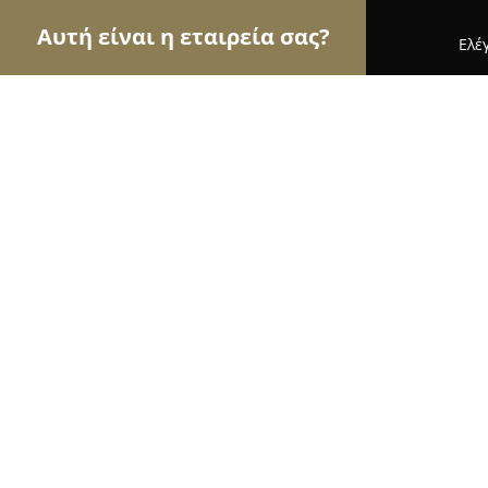
Αυτή είναι η εταιρεία σας?
Ελέ
Αετοί των νομικών
Δικηγορικά Γραφεία, Δικηγόρ
Μαρία Παπαδάκη - Σταύρος Ζαγκανά
Γραφείο Χανίων
10
(140)
Χανιά, Chaniá
Εμφάνιση αριθμού τηλεφώνου