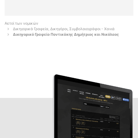
Αετοί των νομικών
Δικηγορικά Γραφεία, Δικηγόροι, Συμβολαιογράφοι - Χανιά
Δικηγορικό Γραφείο Ποντικάκης Δημήτριος και Νικόλαος