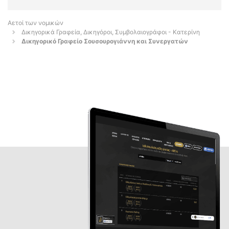
Αετοί των νομικών
Δικηγορικά Γραφεία, Δικηγόροι, Συμβολαιογράφοι - Κατερίνη
Δικηγορικό Γραφείο Σουσουρογιάννη και Συνεργατών