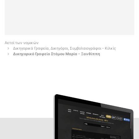
Αετοί των νομικών
Δικηγορικά Γραφεία, Δικηγόροι, Συμβολαιογράφοι - Κιλκίς
Δικηγορικό Γραφείο Στάμου Μαρία - Ξανθίππη