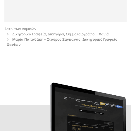
Αετοί των νομικών
Δικηγορικά Γραφεία, Δικηγόροι, Συμβολαιογράφοι - Χανιά
Μαρία Παπαδάκη - Σταύρος Ζαγκανάς, Δικηγορικό Γραφείο
Χανίων