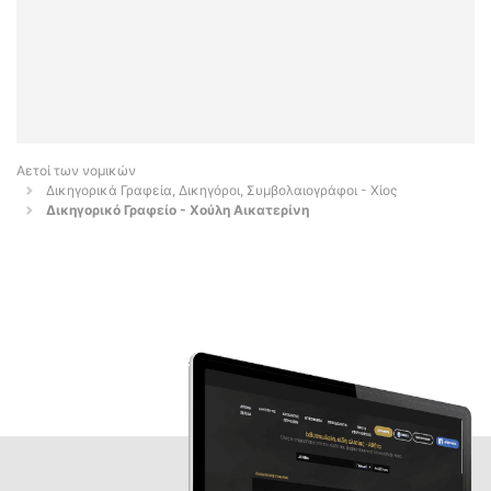
Αετοί των νομικών
Δικηγορικά Γραφεία, Δικηγόροι, Συμβολαιογράφοι - Χίος
Δικηγορικό Γραφείο - Χούλη Αικατερίνη