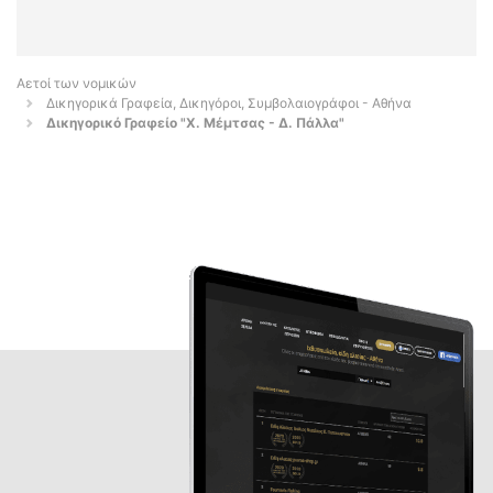
Αετοί των νομικών
Δικηγορικά Γραφεία, Δικηγόροι, Συμβολαιογράφοι - Αθήνα
Δικηγορικό Γραφείο "X. Μέμτσας - Δ. Πάλλα"