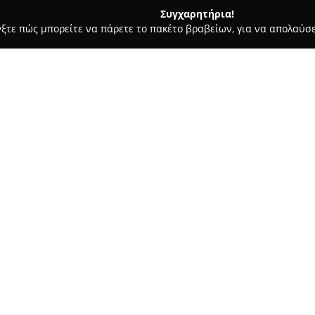
Συγχαρητήρια!
γξτε πώς μπορείτε να πάρετε το πακέτο βραβείων, για να απολαύσε
οι, Συμβολαιογράφοι - Γαλάτσι
Ελπίδα Καρούμπαλη - Δικηγό
Σχετικά με την εταιρεία:
Το δικηγορικό γραφείο της
Ελπ
παρέχει εξειδικευμένες νομικ
εντολέα. Με αξιοποίηση της π
τομέα του δικαίου, προσφέρετ
Δείτε περισσότερα >>
υποθέσεις. Το γραφείο ξεχωρίζ
διασφαλίζοντας αποτελεσματι
περιστατικών.
Η δικηγόρος αναγνωρίζεται γι
των πελατών, γεγονός που συμ