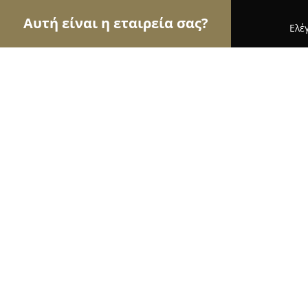
Αυτή είναι η εταιρεία σας?
Ελέ
Αετοί των νομικών
Δικηγορικά Γραφεία, Δικηγόρ
Ελπίδα Καρούμπαλη - Δικηγόρος
8.2
(13)
Γαλάτσι, Σωκράτους 13
Εμφάνιση αριθμού τηλεφώνου