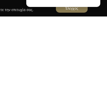
Έλεγχος
τε την επιτυχία σας.
ρος
ίδας Καρούμπαλη
βρίσκεται στο Γαλάτσι και
ές υπηρεσίες προσαρμοσμένες στις ανάγκες κάθε
ολυετούς εμπειρίας και της αφοσίωσης στον
αι πλήρης νομική υποστήριξη για διάφορες
ει για τη σχολαστική διαχείριση κάθε ζητήματος,
κή και οργανωμένη αντιμετώπιση των
α τον σαφή και κατατοπιστικό τρόπο ενημέρωσης
βάλλει στην άμεση και ουσιαστική διευθέτηση