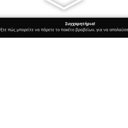
Συγχαρητήρια!
γξτε πώς μπορείτε να πάρετε το πακέτο βραβείων, για να απολαύσε
οι, Συμβολαιογράφοι - Χαλκιδα
Συνεργατών, Δικηγόρος Παρ Αρείω Πάγω, Evagelia Vlachou, La
άχου και Συνεργατών,
Σχετικά με την εταιρεία:
a Vlachou, Lawyer at
Το δικηγορικό γραφείο της
Ευα
εξειδικεύεται στην παροχή π
αναγκών. Με εκτεταμένη εμπει
το γραφείο δραστηριοποιείται 
περιοχή της Εύβοιας και της Β
περιοχές της Ελλάδας και το ε