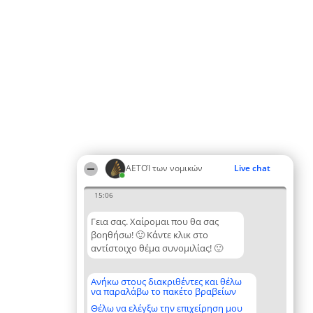
ΑΕΤΟΊ των νομικών
Live chat
15:06
Γεια σας. Χαίρομαι που θα σας
βοηθήσω! 🙂 Κάντε κλικ στο
αντίστοιχο θέμα συνομιλίας! 🙂
Ανήκω στους διακριθέντες και θέλω
να παραλάβω το πακέτο βραβείων
Θέλω να ελέγξω την επιχείρηση μου