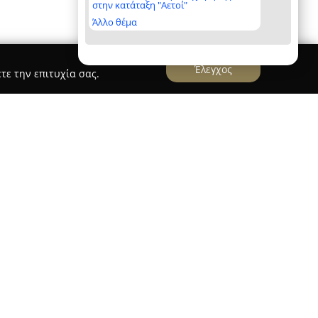
στην κατάταξη "Αετοί"
Άλλο θέμα
Έλεγχος
τε την επιτυχία σας.
wyer at Supreme Court
γγελίας Βλάχου
, που βρίσκεται στη Χαλκίδα,
λήρων νομικών υπηρεσιών για ένα ευρύ φάσμα
ρία και εις βάθος γνώση της νομικής επιστήμης,
όχι μόνο στη Χαλκίδα αλλά και σε όλη την
οιωτίας, υποστηρίζοντας και πελάτες από άλλες
ξωτερικό. Η επαγγελματική ομάδα του γραφείου