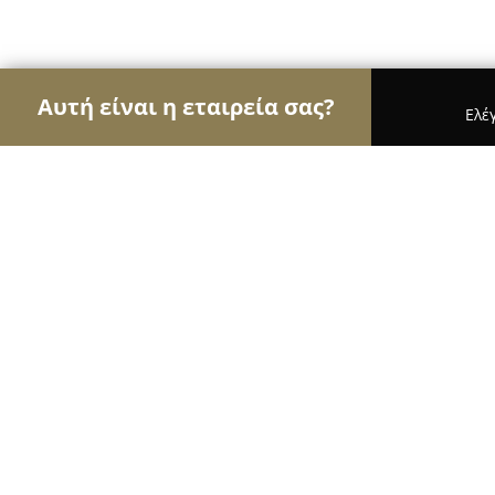
Αυτή είναι η εταιρεία σας?
Ελέ
Αετοί των νομικών
Δικηγορικά Γραφεία, Δικηγόρ
Δικηγορικό Γραφείο Ευαγγελίας Βλάχου και 
Δικηγορικό Γραφείο Ευαγγελίας Βλ
Δικηγόρος Παρ Αρείω Πάγω, Evageli
Supreme Court