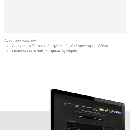
Αετοί των νομικών
Δικηγορικά Γραφεία, Δικηγόροι, Συμβολαιογράφοι - Αθήνα
Ηλιοπούλου Φανή, Συμβολαιογράφος