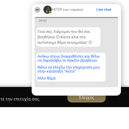
ΑΕΤΟΊ των νομικών
Live chat
09:43
Γεια σας. Χαίρομαι που θα σας
βοηθήσω! 🙂 Κάντε κλικ στο
αντίστοιχο θέμα συνομιλίας! 🙂
Ανήκω στους διακριθέντες και θέλω
να παραλάβω το πακέτο βραβείων
Θέλω να ελέγξω την επιχείρηση μου
στην κατάταξη "Αετοί"
Άλλο θέμα
Έλεγχος
τε την επιτυχία σας.
ος - Δικαστικός Γραφολόγος