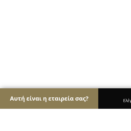
Αυτή είναι η εταιρεία σας?
Ελέ
Αετοί των νομικών
Δικηγορικά Γραφεία, Δικηγό