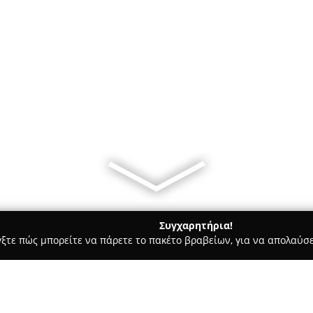
Συγχαρητήρια!
γξτε πώς μπορείτε να πάρετε το πακέτο βραβείων, για να απολαύσε
ροι, Συμβολαιογράφοι - Αθήνα
Κωνσταντίνος Βέννης - Δικηγόρ