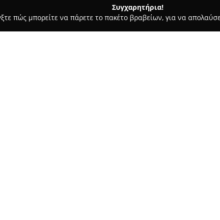
Συγχαρητήρια!
γξτε πώς μπορείτε να πάρετε το πακέτο βραβείων, για να απολαύσε
οι, Συμβολαιογράφοι - Άρτα
Δικηγορικό Γραφείο Δημητρίου
πράκη και
Σχετικά με την εταιρεία:
Το
Δικηγορικό Γραφείο Δημη
Άρτα, στη διεύθυνση Γριμπόβο
υπηρεσιών από το 1993. Το γρα
την υψηλή ποιότητα που προσφ
υπόθεσης.
Δείτε περισσότερα >>
Μια ομάδα εξειδικευμένων συ
αποτελεσματική εκπροσώπηση
περιλαμβάνει αστικό, εμπορικό,
κληρονομικό, εμπράγματο, διοι
δικαίου αλλοδαπών και τη ρύ