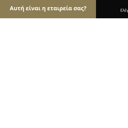
Αυτή είναι η εταιρεία σας?
Ελέ
Αετοί των νομικών
Δικηγορικά Γραφεία, Δικηγόρ
Δικηγορικό Γραφείο Δημητρίου Λαμ
Συνεργατών
9.8
(41)
Άρτα, Γριμπόβου 23
Εμφάνιση αριθμού τηλεφώνου