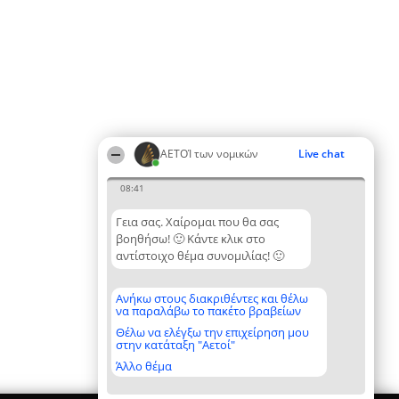
ΑΕΤΟΊ των νομικών
Live chat
08:41
Γεια σας. Χαίρομαι που θα σας
βοηθήσω! 🙂 Κάντε κλικ στο
αντίστοιχο θέμα συνομιλίας! 🙂
Ανήκω στους διακριθέντες και θέλω
να παραλάβω το πακέτο βραβείων
Θέλω να ελέγξω την επιχείρηση μου
στην κατάταξη "Αετοί"
Άλλο θέμα