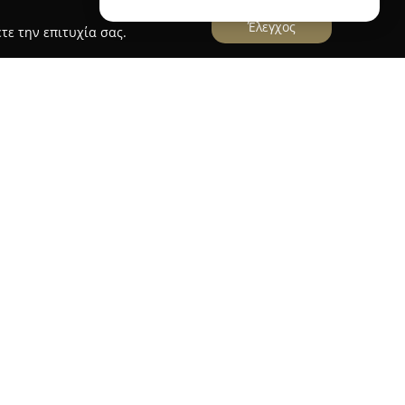
Έλεγχος
τε την επιτυχία σας.
 Λαμπράκη και Συνεργατών
τρίου Λαμπράκη και Συνεργατών
εδρεύει στην
υ 23, και δρα ανελλιπώς στον χώρο των νομικών
φείο διακρίνεται για τον επαγγελματισμό και
έρει στην αντιμετώπιση κάθε είδους νομικής
νεργατών εξασφαλίζει έγκυρη ενημέρωση και
 των πελατών. Το φάσμα των υπηρεσιών
 ποινικό, εργατικό, φορολογικό, οικογενειακό,
κητικό, τραπεζικό δίκαιο, καθώς και ζητήματα
θμιση οφειλών υπερχρεωμένων νοικοκυριών.