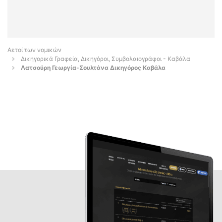
Αετοί των νομικών
Δικηγορικά Γραφεία, Δικηγόροι, Συμβολαιογράφοι - Καβάλα
Λατσούρη Γεωργία-Σουλτάνα Δικηγόρος Καβάλα