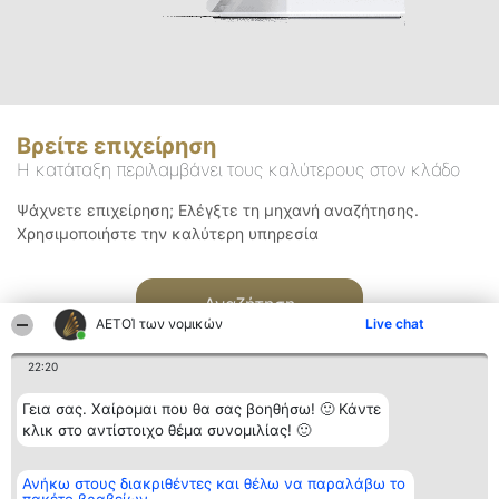
Βρείτε επιχείρηση
Η κατάταξη περιλαμβάνει τους καλύτερους στον κλάδο
Ψάχνετε επιχείρηση; Ελέγξτε τη μηχανή αναζήτησης.
Χρησιμοποιήστε την καλύτερη υπηρεσία
Αναζήτηση
ΑΕΤΟΊ των νομικών
Live chat
22:20
Γεια σας. Χαίρομαι που θα σας βοηθήσω! 🙂 Κάντε
κλικ στο αντίστοιχο θέμα συνομιλίας! 🙂
Διοργανωτής της
Κατάταξη
Επικοινωνία
Ανήκω στους διακριθέντες και θέλω να παραλάβω το
κατάταξης
Διακριθέντες
Επικοινωνία