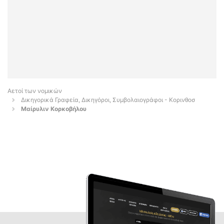
Αετοί των νομικών
Δικηγορικά Γραφεία, Δικηγόροι, Συμβολαιογράφοι - Κορινθοσ
Μαίρυλιν Κορκοβήλου