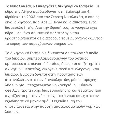
Το
Νικολακέας & Συνεργάτες Δικηγορικό Γραφείο
, με
έδρα την Αθήνα και διεύθυνση στη Βαλαωρίτου 4,
ιδρύθηκε το 2003 από τον Στρατή Νικολακέα, ο οποίος
είναι δικηγόρος παρ' Αρείω Πάγω και διαπιστευμένος
διαμεσολαβητής. Από την ίδρυσή του, το γραφείο έχει
εδραιώσει ένα σημαντικό πελατολόγιο που
δραστηριοποιείται σε διάφορους τομείς, αντανακλώντας
το εύρος των παρεχόμενων υπηρεσιών.
Το Δικηγορικό Γραφείο ειδικεύεται σε πολλαπλά πεδία
του δικαίου, συμπεριλαμβανομένων του αστικού,
εμπορικού και ποινικού δικαίου, όπως και σε ζητήματα
ακινήτων, μεσιτείας, οικογενειακού και κληρονομικού
δικαίου. Έμφαση δίνεται στην προστασία των
καταναλωτών και των δανειοληπτών, μέσω παροχής
λύσεων για υπερχρεωμένα νοικοκυριά, ρυθμίσεων
οφειλών, τραπεζικής διαμεσολάβησης και θεμάτων που
σχετίζονται με τον νέο πτωχευτικό νόμο όπως και τον
εξωδικαστικό μηχανισμό. Η εξειδίκευσή του
αποτυπώνεται στην παροχή αποτελεσματικών νομικών
λύσεων.