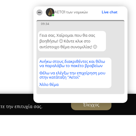
ΑΕΤΟΊ των νομικών
Live chat
09:34
Γεια σας. Χαίρομαι που θα σας
βοηθήσω! 🙂 Κάντε κλικ στο
αντίστοιχο θέμα συνομιλίας! 🙂
Ανήκω στους διακριθέντες και θέλω
να παραλάβω το πακέτο βραβείων
Θέλω να ελέγξω την επιχείρηση μου
στην κατάταξη "Αετοί"
Άλλο θέμα
Έλεγχος
τε την επιτυχία σας.
Ι ΥΙΟΙ