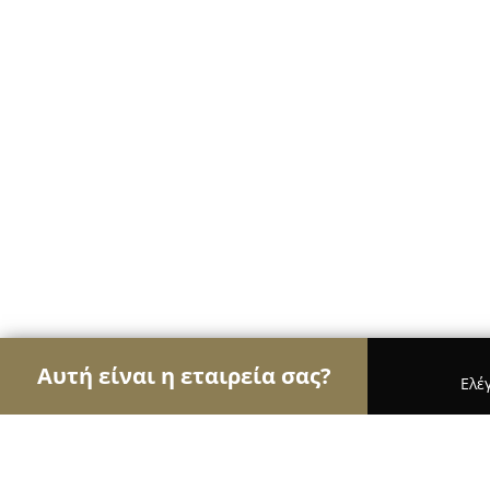
Αυτή είναι η εταιρεία σας?
Ελέ
Αετοί των νομικών
Δικηγορικά Γραφεία, Δικηγόρ