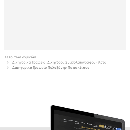
Αετοί των νομικών
Δικηγορικά Γραφεία, Δικηγόροι, Συμβολαιογράφοι - Άρτα
Δικηγορικό Γραφείο Πολυξένης Παπακίτσου