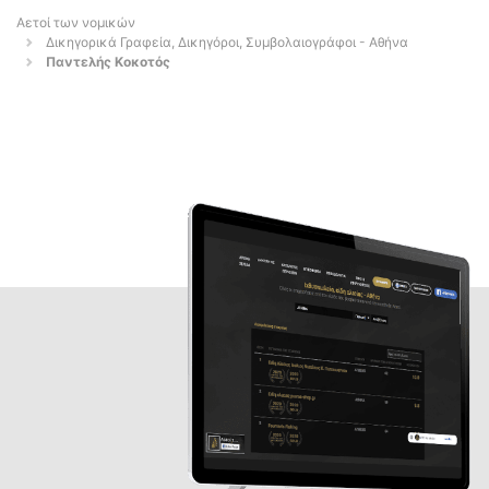
Αετοί των νομικών
Δικηγορικά Γραφεία, Δικηγόροι, Συμβολαιογράφοι - Αθήνα
Παντελής Κοκοτός