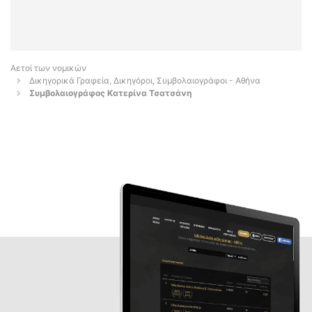
Αετοί των νομικών
Δικηγορικά Γραφεία, Δικηγόροι, Συμβολαιογράφοι - Αθήνα
Συμβολαιογράφος Κατερίνα Τσατσάνη