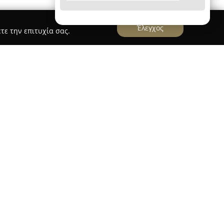
Έλεγχος
τε την επιτυχία σας.
κηγορικό Γραφείο
ος & Συνεργάτες
ξεκίνησε τη λειτουργία του το
ον Γεώργιο Σ. Πατρινό. Από τότε, έχει
, τηρώντας σταθερά τις αξίες και τις αρχές που
έμφαση στον σεβασμό προς τον πελάτη και το
 να λειτουργεί στη Γλυφάδα, εκπροσωπώντας ήδη
οικογένειας. Έχοντας συνδυάσει μακροχρόνια
υση και γνώση, μπορεί να καλύπτει