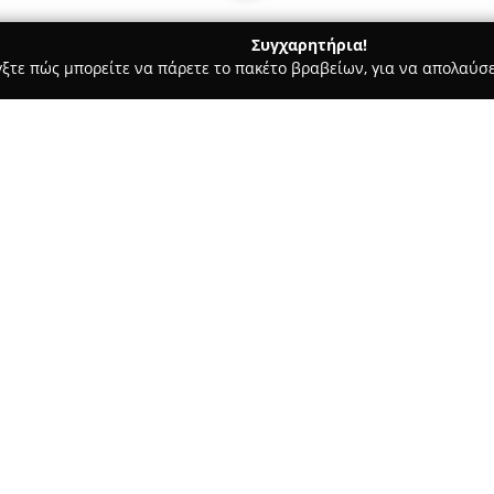
Συγχαρητήρια!
γξτε πώς μπορείτε να πάρετε το πακέτο βραβείων, για να απολαύσε
ροι, Συμβολαιογράφοι - Γλυφάδα
Πατρινος & Συνεργάτες - Δι
ό Γραφείο
Σχετικά με την εταιρεία:
Το δικηγορικό γραφείο
Πατριν
1935 στον Πειραιά, με ιδρυτή τ
ακολουθήσει μια διαρκή πορεία
θέσπισε ο ιδρυτής, δίνοντας 
Δείτε περισσότερα >>
δικηγορικό επάγγελμα.
Σήμερα, το γραφείο συνεχίζει
την τρίτη γενιά νομικών της 
εμπειρία με σύγχρονη εξειδίκε