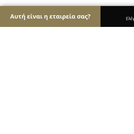
Αυτή είναι η εταιρεία σας?
Ελέ
Αετοί των νομικών
Δικηγορικά Γραφεία, Δικηγό
Πατρινος & Συνεργάτες - Δικηγορικ
8.6
(8)
Γλυφάδα, Λαζαρακη 45β
Εμφάνιση αριθμού τηλεφώνου