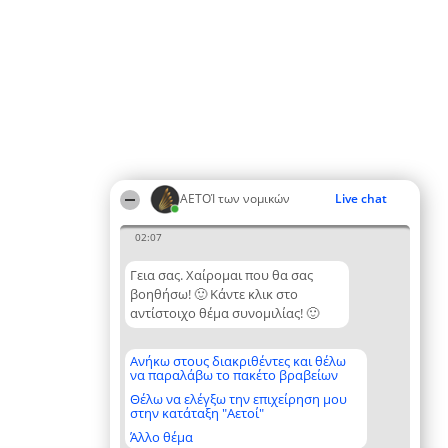
ΑΕΤΟΊ των νομικών
Live chat
02:07
Γεια σας. Χαίρομαι που θα σας
βοηθήσω! 🙂 Κάντε κλικ στο
αντίστοιχο θέμα συνομιλίας! 🙂
Ανήκω στους διακριθέντες και θέλω
να παραλάβω το πακέτο βραβείων
Θέλω να ελέγξω την επιχείρηση μου
στην κατάταξη "Αετοί"
Άλλο θέμα