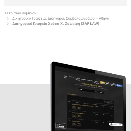
Αετοί των νομικών
Δικηγορικά Γραφεία, Δικηγόροι, Συμβολαιογράφοι - Αθήνα
Δικηγορικό Γραφείο Χρύσα Χ. Ζαφείρη (ZAF LAW)