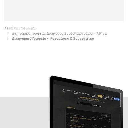
Αετοί των νομικών
Δικηγορικά Γραφεία, Δικηγόροι, Συμβολαιογράφοι - Αθήνα
Δικηγορικό Γραφείο - Ψυχομάνης & Συνεργάτες