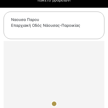
πακέτο βραβείων!
Ναουσα Παρου
Επαρχιακή Οδός Νάουσας-Παροικίας