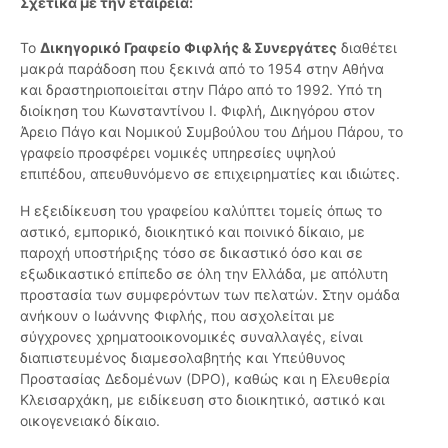
Σχετικά με την εταιρεία:
Το
Δικηγορικό Γραφείο Φιφλής & Συνεργάτες
διαθέτει
μακρά παράδοση που ξεκινά από το 1954 στην Αθήνα
και δραστηριοποιείται στην Πάρο από το 1992. Υπό τη
διοίκηση του Κωνσταντίνου Ι. Φιφλή, Δικηγόρου στον
Άρειο Πάγο και Νομικού Συμβούλου του Δήμου Πάρου, το
γραφείο προσφέρει νομικές υπηρεσίες υψηλού
επιπέδου, απευθυνόμενο σε επιχειρηματίες και ιδιώτες.
Η εξειδίκευση του γραφείου καλύπτει τομείς όπως το
αστικό, εμπορικό, διοικητικό και ποινικό δίκαιο, με
παροχή υποστήριξης τόσο σε δικαστικό όσο και σε
εξωδικαστικό επίπεδο σε όλη την Ελλάδα, με απόλυτη
προστασία των συμφερόντων των πελατών. Στην ομάδα
ανήκουν ο Ιωάννης Φιφλής, που ασχολείται με
σύγχρονες χρηματοοικονομικές συναλλαγές, είναι
διαπιστευμένος διαμεσολαβητής και Υπεύθυνος
Προστασίας Δεδομένων (DPO), καθώς και η Ελευθερία
Κλεισαρχάκη, με ειδίκευση στο διοικητικό, αστικό και
οικογενειακό δίκαιο.