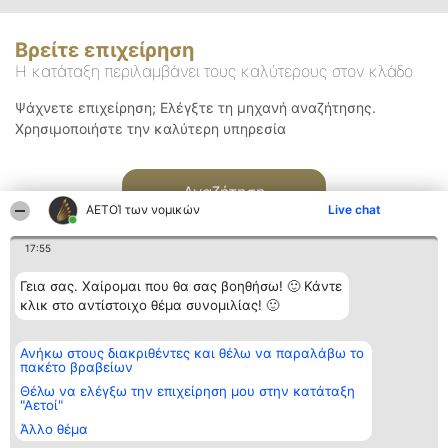
Βρείτε επιχείρηση
Η κατάταξη περιλαμβάνει τους καλύτερους στον κλάδο
Ψάχνετε επιχείρηση; Ελέγξτε τη μηχανή αναζήτησης.
Χρησιμοποιήστε την καλύτερη υπηρεσία
Αναζήτηση
ΑΕΤΟΊ των νομικών
Live chat
17:55
Γεια σας. Χαίρομαι που θα σας βοηθήσω! 🙂 Κάντε
κλικ στο αντίστοιχο θέμα συνομιλίας! 🙂
Διοργανωτής της
Κατάταξη
Επικοινωνία
Ανήκω στους διακριθέντες και θέλω να παραλάβω το
κατάταξης
Διακριθέντες
Επικοινωνία
πακέτο βραβείων
BEAUTIFUL COMPANY
Λίστα όλων
Μονοπρόσωπη ΙΚΕ
των
Θέλω να ελέγξω την επιχείρηση μου στην κατάταξη
ΤΗΛ. ΕΠΙΚΟΙΝΩΝΙΑΣ:
διακριθέντων
"Αετοί"
2104128019
Μεθοδολογία
Άλλο θέμα
email:
Όροι &
aetoi@beautifulcompany.co
προϋποθέσεις