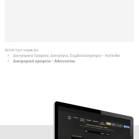
Αετοί των νομικών
Δικηγορικά Γραφεία, Δικηγόροι, Συμβολαιογράφοι - Χαλκιδα
Δικηγορικό γραφείο - Αθανασίου