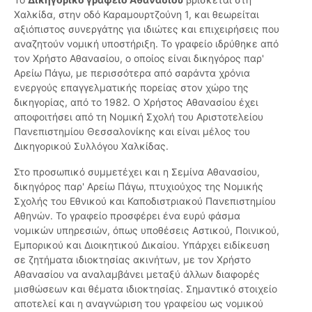
Χαλκίδα, στην οδό Καραμουρτζούνη 1, και θεωρείται
αξιόπιστος συνεργάτης για ιδιώτες και επιχειρήσεις που
αναζητούν νομική υποστήριξη. Το γραφείο ιδρύθηκε από
τον Χρήστο Αθανασίου, ο οποίος είναι δικηγόρος παρ'
Αρείω Πάγω, με περισσότερα από σαράντα χρόνια
ενεργούς επαγγελματικής πορείας στον χώρο της
δικηγορίας, από το 1982. Ο Χρήστος Αθανασίου έχει
αποφοιτήσει από τη Νομική Σχολή του Αριστοτελείου
Πανεπιστημίου Θεσσαλονίκης και είναι μέλος του
Δικηγορικού Συλλόγου Χαλκίδας.
Στο προσωπικό συμμετέχει και η Σεμίνα Αθανασίου,
δικηγόρος παρ' Αρείω Πάγω, πτυχιούχος της Νομικής
Σχολής του Εθνικού και Καποδιστριακού Πανεπιστημίου
Αθηνών. Το γραφείο προσφέρει ένα ευρύ φάσμα
νομικών υπηρεσιών, όπως υποθέσεις Αστικού, Ποινικού,
Εμπορικού και Διοικητικού Δικαίου. Υπάρχει ειδίκευση
σε ζητήματα ιδιοκτησίας ακινήτων, με τον Χρήστο
Αθανασίου να αναλαμβάνει μεταξύ άλλων διαφορές
μισθώσεων και θέματα ιδιοκτησίας. Σημαντικό στοιχείο
αποτελεί και η αναγνώριση του γραφείου ως νομικού