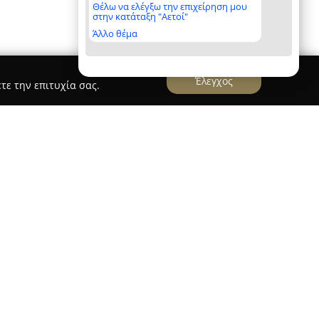
Θέλω να ελέγξω την επιχείρηση μου
στην κατάταξη "Αετοί"
Άλλο θέμα
Έλεγχος
τε την επιτυχία σας.
ος, LLM
ργιου Κούρτογλου Δικηγόρου, LLM
εδρεύει
παρέχει ολοκληρωμένες και εξειδικευμένες
ίου. Χάρη στην πολυετή του εμπειρία και την
 χώρο, το γραφείο δίνει έμφαση στη σοβαρότητα
ώπιση κάθε περίπτωσης που αναλαμβάνει.
ζητήματα ποινικού, αστικού, ενοχικού και