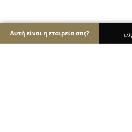
Αυτή είναι η εταιρεία σας?
Ελέ
Αετοί των νομικών
Δικηγορικά Γραφεία, Δικηγό
Γεώργιος Κούρτογλου Δικηγόρος, 
8.6
(17)