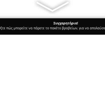
Συγχαρητήρια!
γξτε πώς μπορείτε να πάρετε το πακέτο βραβείων, για να απολαύσε
ροι, Συμβολαιογράφοι - Αθήνα
Γεώργιος Κούρτογλου Δικηγόρ
LLM
Σχετικά με την εταιρεία:
Το δικηγορικό γραφείο του
Γεώ
στους Αγίους Αναργύρους και 
υπηρεσίες στον τομέα του δικα
εκτεταμένη γνώση στον νομικό
Δείτε περισσότερα >>
και στην αφοσιωμένη αντιμετ
Ασχολείται αποτελεσματικά με 