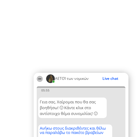
ΑΕΤΟΊ των νομικών
Live chat
05:55
Γεια σας. Χαίρομαι που θα σας
βοηθήσω! 🙂 Κάντε κλικ στο
αντίστοιχο θέμα συνομιλίας! 🙂
Ανήκω στους διακριθέντες και θέλω
να παραλάβω το πακέτο βραβείων