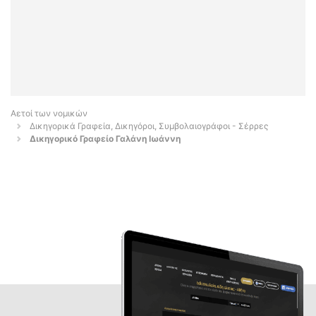
Αετοί των νομικών
Δικηγορικά Γραφεία, Δικηγόροι, Συμβολαιογράφοι - Σέρρες
Δικηγορικό Γραφείο Γαλάνη Ιωάννη