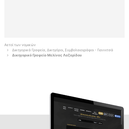
Αετοί των νομικών
Δικηγορικά Γραφεία, Δικηγόροι, Συμβολαιογράφοι - Γιαννιτσά
Δικηγορικό Γραφείο Μελίνας Λαζαρίδου