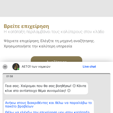
Βρείτε επιχείρηση
Η κατάταξη περιλαμβάνει τους καλύτερους στον κλάδο
Ψάχνετε επιχείρηση; Ελέγξτε τη μηχανή αναζήτησης.
Χρησιμοποιήστε την καλύτερη υπηρεσία
Αναζήτηση
ΑΕΤΟΊ των νομικών
Live chat
01:58
Γεια σας. Χαίρομαι που θα σας βοηθήσω! 🙂 Κάντε
κλικ στο αντίστοιχο θέμα συνομιλίας! 🙂
Διοργανωτής της
Κατάταξη
Επικοινωνία
Ανήκω στους διακριθέντες και θέλω να παραλάβω το
κατάταξης
Διακριθέντες
Επικοινωνία
πακέτο βραβείων
BEAUTIFUL COMPANY
Λίστα όλων
Μονοπρόσωπη ΙΚΕ
των
Θέλω να ελέγξω την επιχείρηση μου στην κατάταξη