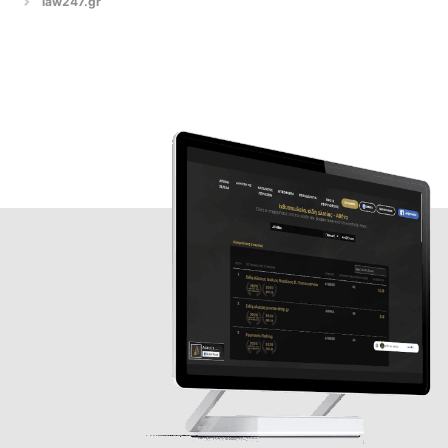
law247.gr