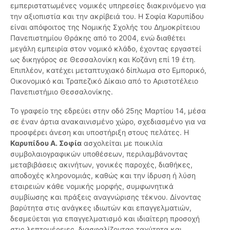
εμπεριστατωμένες νομικές υπηρεσίες διακρινόμενο για
την αξιοπιστία και την ακρίβειά του. Η Σοφία Καρυπίδου
είναι απόφοιτος της Νομικής Σχολής του Δημοκρίτειου
Πανεπιστημίου Θράκης από το 2004, ενώ διαθέτει
μεγάλη εμπειρία στον νομικό κλάδο, έχοντας εργαστεί
ως δικηγόρος σε Θεσσαλονίκη και Κοζάνη επί 19 έτη.
Επιπλέον, κατέχει μεταπτυχιακό δίπλωμα στο Εμπορικό,
Οικονομικό και Τραπεζικό Δίκαιο από το Αριστοτέλειο
Πανεπιστήμιο Θεσσαλονίκης.
Το γραφείο της εδρεύει στην οδό 25ης Μαρτίου 14, μέσα
σε έναν άρτια ανακαινισμένο χώρο, σχεδιασμένο για να
προσφέρει άνεση και υποστήριξη στους πελάτες. Η
Καρυπίδου Α. Σοφία
ασχολείται με ποικιλία
συμβολαιογραφικών υποθέσεων, περιλαμβάνοντας
μεταβιβάσεις ακινήτων, γονικές παροχές, διαθήκες,
αποδοχές κληρονομιάς, καθώς και την ίδρυση ή λύση
εταιρειών κάθε νομικής μορφής, συμφωνητικά
συμβίωσης και πράξεις αναγνώρισης τέκνου. Δίνoντας
βαρύτητα στις ανάγκες ιδιωτών και επαγγελματιών,
δεσμεύεται για επαγγελματισμό και ιδιαίτερη προσοχή
στις λεπτομέρειες, διασφαλίζοντας ταχύτητα και