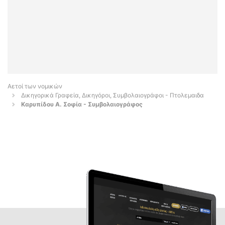
Αετοί των νομικών
Δικηγορικά Γραφεία, Δικηγόροι, Συμβολαιογράφοι - Πτολεμαιδα
Καρυπίδου Α. Σοφία - Συμβολαιογράφος