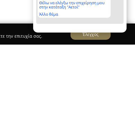
Θέλω να ελέγξω την επιχείρηση μου
στην κατάταξη "Αετοί"
Άλλο θέμα
Έλεγχος
τε την επιτυχία σας.
s Law Firm
tners Law Firm
, με έδρα την Αθήνα, ιδρύθηκε το
υλο και το 2016 συγχωνεύτηκε με το γραφείο
αιρεία ειδικεύεται στην παροχή ολοκληρωμένων
πως το τραπεζικό και πτωχευτικό δίκαιο, το
κηση εμπορικών απαιτήσεων.
ται στην παροχή ποιοτικών υπηρεσιών, τις