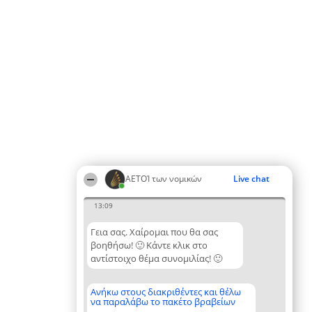
ΑΕΤΟΊ των νομικών
Live chat
13:09
Γεια σας. Χαίρομαι που θα σας
βοηθήσω! 🙂 Κάντε κλικ στο
αντίστοιχο θέμα συνομιλίας! 🙂
Ανήκω στους διακριθέντες και θέλω
να παραλάβω το πακέτο βραβείων