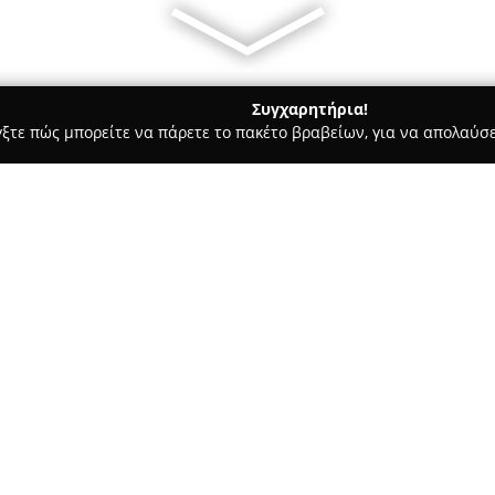
Συγχαρητήρια!
γξτε πώς μπορείτε να πάρετε το πακέτο βραβείων, για να απολαύσε
ροι, Συμβολαιογράφοι - Αθήνα
Vrysopoulos Romaios & Partner
aw Firm
Σχετικά με την εταιρεία:
Η
Vrysopoulos Romaios & Par
2006 από τον Σωκράτη Βρυσόπο
του Εμμανουήλ Ρωμαίου. Η ετ
νομικών υπηρεσιών σε τομείς ό
δίκαιο ακινήτων και η διεκδί
Η φήμη της εταιρείας στηρίζε