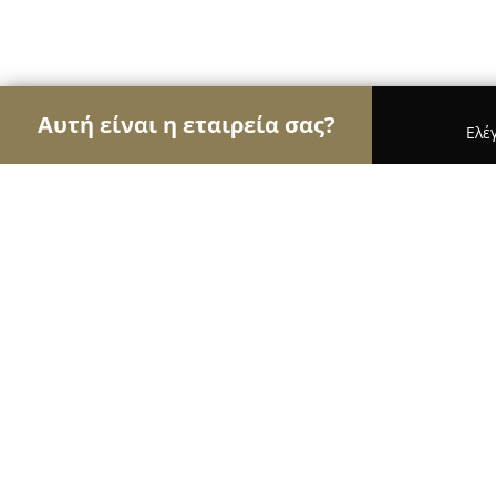
Αυτή είναι η εταιρεία σας?
Ελέ
Αετοί των νομικών
Δικηγορικά Γραφεία, Δικηγό
Vrysopoulos Romaios & Partners L
9
(16)
Αθήνα, Πανεπιστημίου 39