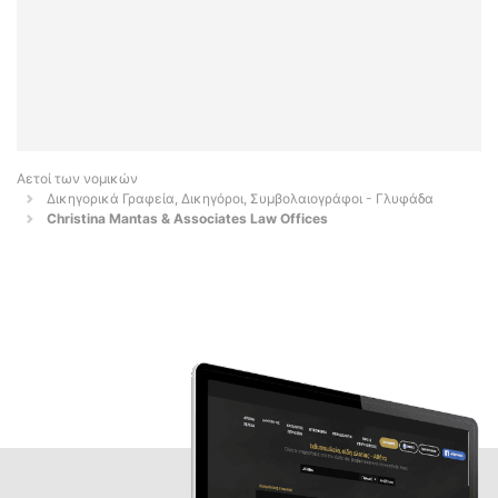
Αετοί των νομικών
Δικηγορικά Γραφεία, Δικηγόροι, Συμβολαιογράφοι - Γλυφάδα
Christina Mantas & Associates Law Offices