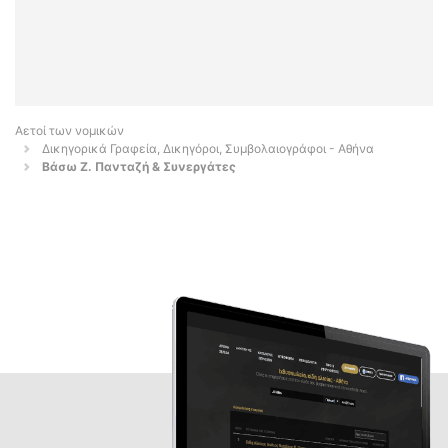
Αετοί των νομικών
Δικηγορικά Γραφεία, Δικηγόροι, Συμβολαιογράφοι - Αθήνα
Βάσω Ζ. Πανταζή & Συνεργάτες