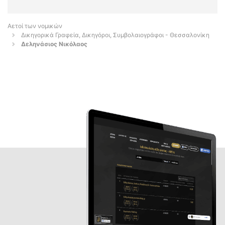
Αετοί των νομικών
Δικηγορικά Γραφεία, Δικηγόροι, Συμβολαιογράφοι - Θεσσαλονίκη
Δεληνάσιος Νικόλαος