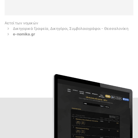
Αετοί των νομικών
Δικηγορικά Γραφεία, Δικηγόροι, Συμβολαιογράφοι - Θεσσαλονίκη
e-nomika.gr