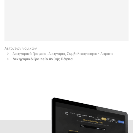
Αετοί των νομικών
Δικηγορικά Γραφεία, Δικηγόροι, Συμβολαιογράφοι - Λαρισα
Δικηγορικό Γραφείο Ανθής Γιάγκα