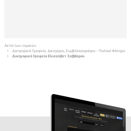
Αετοί των νομικών
Δικηγορικά Γραφεία, Δικηγόροι, Συμβολαιογράφοι - Παλαιό Φάληρο
Δικηγορικό Γραφείο Ελισσάβετ Σαββάρου