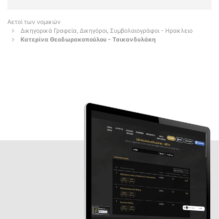
Αετοί των νομικών
Δικηγορικά Γραφεία, Δικηγόροι, Συμβολαιογράφοι - Ηρακλειο
Κατερίνα Θεοδωρακοπούλου - Τσικανδυλάκη