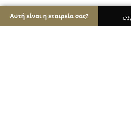
Αυτή είναι η εταιρεία σας?
Ελέ
Αετοί των νομικών
Δικηγορικά Γραφεία, Δικηγό
Καλαμαριά Συμβολαιογράφος Καλ
Τζιβοπούλου
9.6
(73)
Καλαμαριά, ΚΑΛΑΜΑΡΙΑ -Καπετάν Γκόνη και Μη