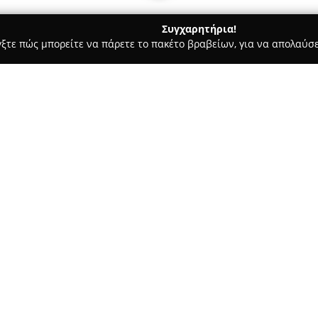
Συγχαρητήρια!
γξτε πώς μπορείτε να πάρετε το πακέτο βραβείων, για να απολαύσε
ροι, Συμβολαιογράφοι - Καλαμαριά
Καλαμαριά Συμβολαιογράφ
αμαριά Μαριάννα
Σχετικά με την εταιρεία:
Το συμβολαιογραφικό γραφείο
Καλαμαριάς στη Θεσσαλονίκη δ
πλήρεις υπηρεσίες στον τομέα
του βασίζεται στην υπευθυνότ
υπόθεσης, διασφαλίζοντας υψ
Δείτε περισσότερα >>
των υπηρεσιών που προσφέρο
συμβίωσης, πληρεξουσίων, δια
αγοραπωλησιών ακινήτων, δωρ
τρ.Αμβρ.Μοσχονησίων 33