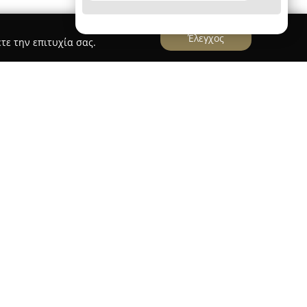
Έλεγχος
τε την επιτυχία σας.
ος Καλαμαριά Μαριάννα Τζιβοπούλου
 της Μαριάννας Τζιβοπούλου στην περιοχή της
ραστηριοποιείται από το 1998, παρέχοντας
 των συμβολαιογραφικών εργασιών. Η λειτουργία
ητα και στην προσεκτική διαχείριση κάθε
ηλής ποιότητας νομικά αποτελέσματα. Μεταξύ
νται περιλαμβάνονται η σύνταξη συμφώνων
θηκών, καθώς και η διεκπεραίωση
εών και διαδικασιών διαζυγίου.