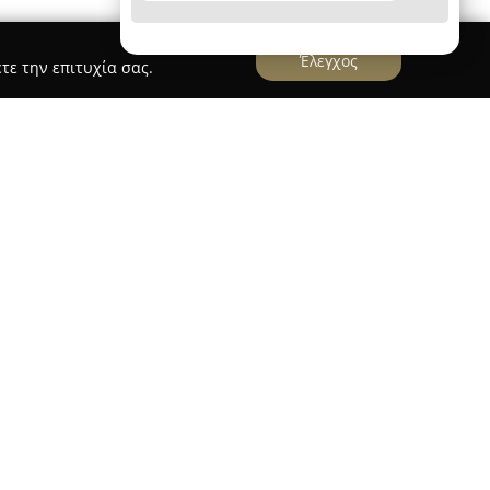
Έλεγχος
τε την επιτυχία σας.
ΡΝΑΜΠΑΚΟΥ-ΚΟΥΜΠΗ ΠΑΝΑΓΙΩΤΑ
φου Παναγιώτας Καρναμπάκου-Κουμπή
που
ροσφέρει ένα ολοκληρωμένο φάσμα νομικών
η στην ακρίβεια και τη διασφάλιση της νομικής
μενα δραστηριότητας περιλαμβάνονται η
ακινήτων, η εκτέλεση γονικών παροχών και
 διαφάνεια και τήρηση της νομιμότητας σε κάθε
αλέγεται η σύνταξη και επικύρωση συμβολαίων,