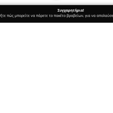
Συγχαρητήρια!
γξτε πώς μπορείτε να πάρετε το πακέτο βραβείων, για να απολαύσε
ροι, Συμβολαιογράφοι - Μαρκόπουλο
ΣΥΜΒΟΛΑΙΟΓΡΑΦΕΙΟ ΚΑ
ΚΟΥ-ΚΟΥΜΠΗ
Σχετικά με την εταιρεία:
Το γραφείο της
Συμβολαιογρά
βρίσκεται στο Μαρκόπουλο, π
υπηρεσιών με ιδιαίτερη έμφασ
ασφάλειας. Στα κύρια αντικεί
διεκπεραίωση αγοραπωλησιών 
δωρεών, με στόχο την απόλυτη
συναλλαγή.
Μεταξύ των υπηρεσιών συγκατ