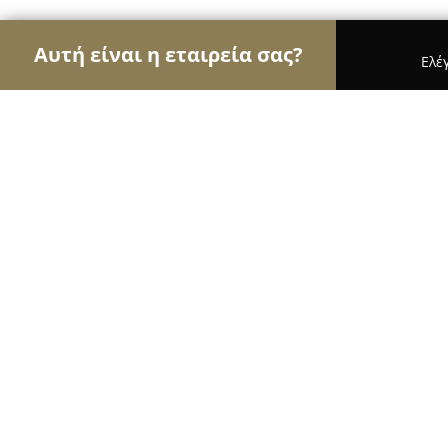
Αυτή είναι η εταιρεία σας?
Ελέ
Αετοί των νομικών
Δικηγορικά Γραφεία, Δικηγό
ΣΥΜΒΟΛΑΙΟΓΡΑΦΕΙΟ ΚΑΡΝΑΜΠΑ
ΠΑΝΑΓΙΩΤΑ
8.6
(7)
Μαρκόπουλο, Χρήστου Μεθενίτη 6
Εμφάνιση αριθμού τηλεφώνου