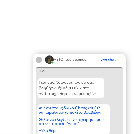
ΑΕΤΟΊ των νομικών
Live chat
02:59
Γεια σας. Χαίρομαι που θα σας
βοηθήσω! 🙂 Κάντε κλικ στο
αντίστοιχο θέμα συνομιλίας! 🙂
Ανήκω στους διακριθέντες και θέλω
να παραλάβω το πακέτο βραβείων
Θέλω να ελέγξω την επιχείρηση μου
στην κατάταξη "Αετοί"
Άλλο θέμα