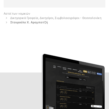
Αετοί των νομικών
Δικηγορικά Γραφεία, Δικηγόροι, Συμβολαιογράφοι - Θεσσαλονίκη
Σταυρούλα Χ. Αραμπατζή