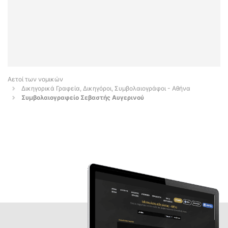
Αετοί των νομικών
Δικηγορικά Γραφεία, Δικηγόροι, Συμβολαιογράφοι - Αθήνα
Συμβολαιογραφείο Σεβαστής Αυγερινού