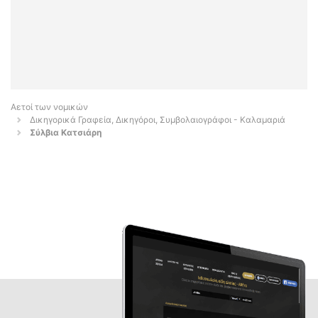
Αετοί των νομικών
Δικηγορικά Γραφεία, Δικηγόροι, Συμβολαιογράφοι - Καλαμαριά
Σύλβια Κατσιάρη