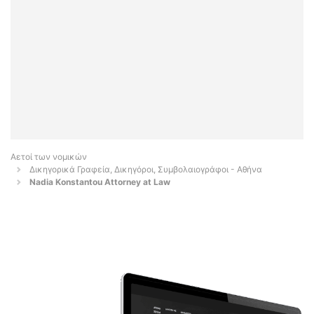
Αετοί των νομικών
Δικηγορικά Γραφεία, Δικηγόροι, Συμβολαιογράφοι - Αθήνα
Nadia Konstantou Attorney at Law