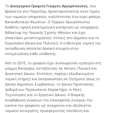
Το
Δικηγορικό Γραφείο Γιώργος Αργυρόπουλος
, που
βρίσκεται στο Περιστέρι, δραστηριοποιείται στον τομέα
των νομικών υπηρεσιών, καλύπτοντας ένα ευρύ φάσμα
δικαιοδοτικών θεμάτων. Ο Γιώργος Αργυρόπουλος
διαθέτει υψηλή επιστημονική κατάρτιση ως υποψήφιος
διδάκτωρ της Νομικής Σχολής Αθηνών και έχει
αποκτήσει μεταπτυχιακούς τίτλους στο Δημόσιο και το
Ευρωπαϊκό Δίκαιο και Πολιτική. Η ενδελεχής νομική του
εκπαίδευση αποτελεί βασικό στοιχείο στην
αντιμετώπιση κάθε υπόθεσης.
Από το 2015, το γραφείο έχει συσσωρεύσει εμπειρία στη
μάχιμη δικηγορία, εστιάζοντας σε Αστικό, Ποινικό και
Διοικητικό Δίκαιο. Επιπλέον, παρέχει εξειδικευμένη
νομική στήριξη και εκπροσώπηση σε ζητήματα όπως το
Δίκαιο Δημοσίων Συμβάσεων, το Δίκαιο Προστασίας
Δεδομένων Προσωπικού Χαρακτήρα, οι Νέες
Τεχνολογίες και το Εργατικό Δίκαιο. Η διαρκής
αναβάθμιση γνώσεων του επικεφαλής ενισχύει την
εικόνα του γραφείου ως σύγχρονου και αξιόπιστου
νομικού συνεργάτη, προσφέροντας υπεύθυνη και