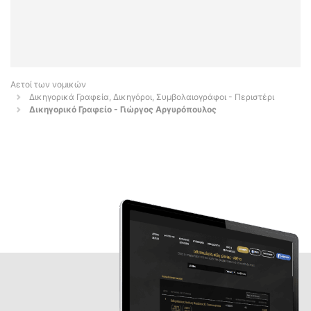
Αετοί των νομικών
Δικηγορικά Γραφεία, Δικηγόροι, Συμβολαιογράφοι - Περιστέρι
Δικηγορικό Γραφείο - Γιώργος Αργυρόπουλος