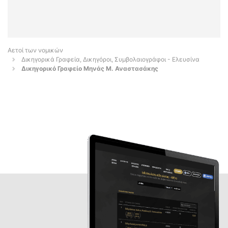
Αετοί των νομικών
Δικηγορικά Γραφεία, Δικηγόροι, Συμβολαιογράφοι - Ελευσίνα
Δικηγορικό Γραφείο Μηνάς Μ. Αναστασάκης