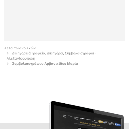
Αετοί των νομικών
Δικηγορικά Γραφεία, Δικηγόροι, Συμβολαιογράφοι -
Αλεξανδρούπολη
Συμβολαιογράφος Αρβανιτίδου Μαρία