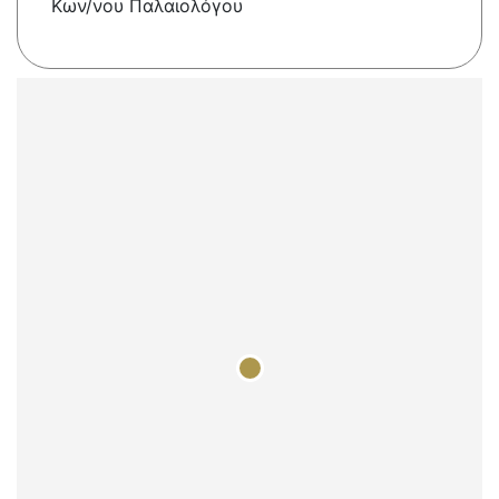
Κων/νου Παλαιολόγου