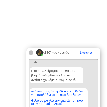
ΑΕΤΟΊ των νομικών
Live chat
19:21
Γεια σας. Χαίρομαι που θα σας
βοηθήσω! 🙂 Κάντε κλικ στο
αντίστοιχο θέμα συνομιλίας! 🙂
Ανήκω στους διακριθέντες και θέλω
να παραλάβω το πακέτο βραβείων
Θέλω να ελέγξω την επιχείρηση μου
στην κατάταξη "Αετοί"