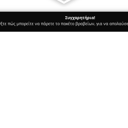
Συγχαρητήρια!
γξτε πώς μπορείτε να πάρετε το πακέτο βραβείων, για να απολαύσε
ροι, Συμβολαιογράφοι - Θεσσαλονίκη
ΛΗΣ & ΣΥΝΕΡΓΑΤΕΣ ΝΟΜΙΚΕΣ ΥΠΗΡΕΣΙΕΣ | ΚΕΝΤΡΟ ΔΙΑΜΕΣΟΛΑΒΗ
ΓΙΑΝΝΟΥΛΗΣ &
Σχετικά με την εταιρεία:
| ΚΕΝΤΡΟ
Το δικηγορικό γραφείο
OPTIMA
νομικές υπηρεσίες υψηλής εξει
διαμεσολάβησης. Με παρουσία 
προτεραιότητα τη διαφύλαξη 
Βασικές αξίες της εταιρείας ε
επιδίωξη για βέλτιστα αποτελ
Δείτε περισσότερα >>