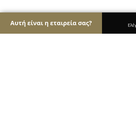
Αυτή είναι η εταιρεία σας?
Ελέ
Αετοί των νομικών
Δικηγορικά Γραφεία, Δικηγό
OPTIMA JUSTITIA - ΓΡΗΓΟΡΙΟΣ Ι. ΓΙΑΝΝΟΥ
OPTIMA JUSTITIA - ΓΡΗΓΟΡΙΟΣ Ι. 
ΣΥΝΕΡΓΑΤΕΣ ΝΟΜΙΚΕΣ ΥΠΗΡΕΣΙΕΣ 
ΔΙΑΜΕΣΟΛΑΒΗΣΗΣ