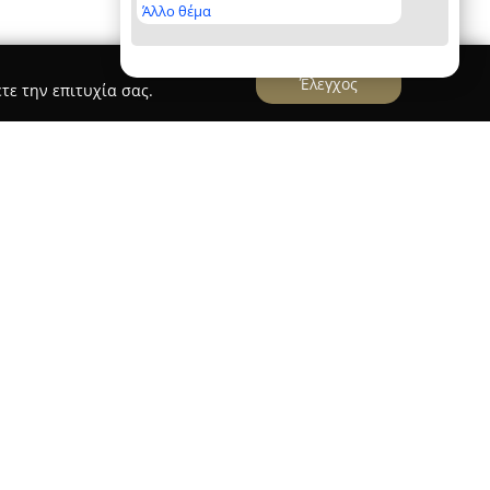
Άλλο θέμα
Έλεγχος
τε την επιτυχία σας.
ΣΗΣ
 JUSTITIA
, το οποίο ιδρύθηκε το 2022, παρέχει
δίκευσης και λειτουργεί ως σύγχρονο κέντρο
σε Θεσσαλονίκη, Αθήνα και Λάρισα, θέτει ως
και ενίσχυση των δικαιωμάτων των πελατών του.
ίναι η διαφάνεια, η ακεραιότητα και η σταθερή
έσματα.