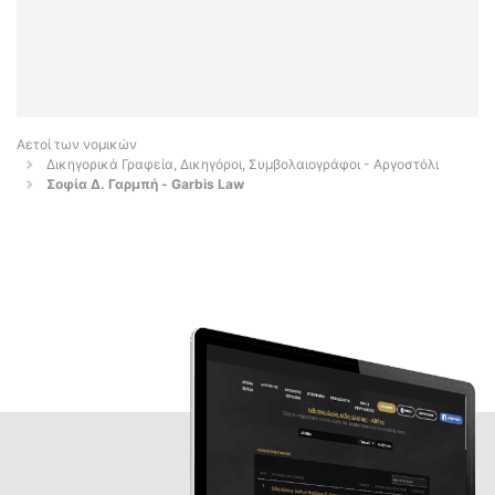
Αετοί των νομικών
Δικηγορικά Γραφεία, Δικηγόροι, Συμβολαιογράφοι - Αργοστόλι
Σοφία Δ. Γαρμπή - Garbis Law